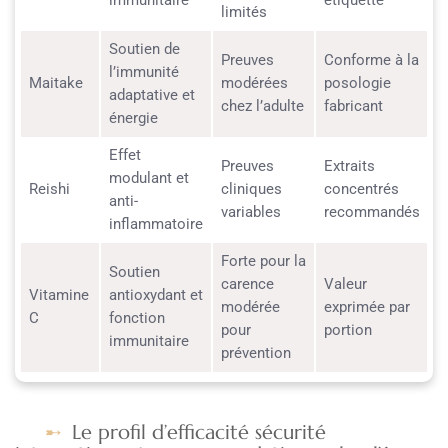
limités
Soutien de
Preuves
Conforme à la
l’immunité
Maitake
modérées
posologie
adaptative et
chez l’adulte
fabricant
énergie
Effet
Preuves
Extraits
modulant et
Reishi
cliniques
concentrés
anti-
variables
recommandés
inflammatoire
Forte pour la
Soutien
carence
Valeur
Vitamine
antioxydant et
modérée
exprimée par
C
fonction
pour
portion
immunitaire
prévention
Le profil d’efficacité sécurité