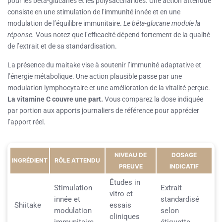
pour les bêta-glucanes et les polysaccharides. Une action attendue
consiste en une stimulation de l’immunité innée et en une
modulation de l’équilibre immunitaire.
Le bêta-glucane module la
réponse.
Vous notez que l’efficacité dépend fortement de la qualité
de l’extrait et de sa standardisation.
La présence du maitake vise à soutenir l’immunité adaptative et
l’énergie métabolique. Une action plausible passe par une
modulation lymphocytaire et une amélioration de la vitalité perçue.
La vitamine C couvre une part.
Vous comparez la dose indiquée
par portion aux apports journaliers de référence pour apprécier
l’apport réel.
NIVEAU DE
DOSAGE
INGRÉDIENT
RÔLE ATTENDU
PREUVE
INDICATIF
Études in
Stimulation
Extrait
vitro et
innée et
standardisé
Shiitake
essais
modulation
selon
cliniques
immunitaire
étiquette